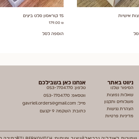
15 קוראסון סלט ביצים
179.00
₪
סל
הוספה לסל
ניווט באתר
אנחנו כאן בשבילכם
הסיפור שלנו
טלפון: 053-7704770
שאלות נפוצות
ווטסאפ: 053-7704770
משלוחים ותקנון
מייל: gavrieli.orders@gmail.com
הצהרת נגישות
כתובת: השקמה 9 יקנעם
מדיניות פרטיות
 שמורות לאודליה גבריאלי
עיצוב ופיתוח: ETI BERKOVITCH
כתיבה ר