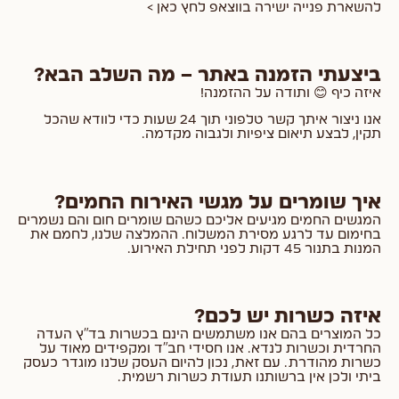
להשארת פנייה ישירה בווצאפ לחץ כאן >
ביצעתי הזמנה באתר – מה השלב הבא?
איזה כיף 😊 ותודה על ההזמנה!
אנו ניצור איתך קשר טלפוני תוך 24 שעות כדי לוודא שהכל
תקין, לבצע תיאום ציפיות ולגבוה מקדמה.
איך שומרים על מגשי האירוח החמים?
המגשים החמים מגיעים אליכם כשהם שומרים חום והם נשמרים
בחימום עד לרגע מסירת המשלוח. ההמלצה שלנו, לחמם את
המנות בתנור 45 דקות לפני תחילת האירוע.
איזה כשרות יש לכם?
כל המוצרים בהם אנו משתמשים הינם בכשרות בד"ץ העדה
החרדית וכשרות לנדא. אנו חסידי חב"ד ומקפידים מאוד על
כשרות מהודרת. עם זאת, נכון להיום העסק שלנו מוגדר כעסק
ביתי ולכן אין ברשותנו תעודת כשרות רשמית.