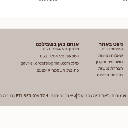
ניווט באתר
אנחנו כאן בשבילכם
הסיפור שלנו
טלפון: 053-7704770
שאלות נפוצות
ווטסאפ: 053-7704770
משלוחים ותקנון
מייל: gavrieli.orders@gmail.com
הצהרת נגישות
כתובת: השקמה 9 יקנעם
מדיניות פרטיות
 שמורות לאודליה גבריאלי
עיצוב ופיתוח: ETI BERKOVITCH
כתיבה ר