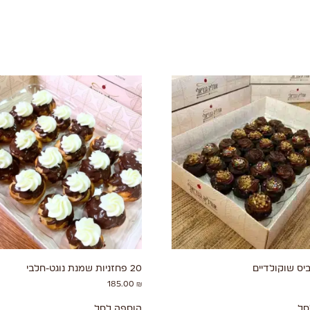
יס שוקולדיים
20 פחזניות שמנת נוגט-חלבי
185.00
₪
סל
הוספה לסל