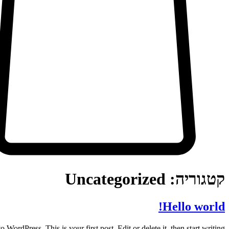
קטגוריה:
Uncategorized
Hello world!
WordPress. This is your first post. Edit or delete it, then start writing!