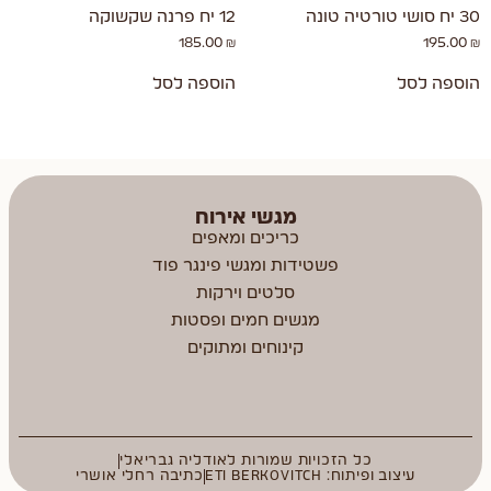
30 יח סושי טורטיה טונה
12 יח פרנה שקשוקה
185.00
₪
195.00
₪
הוספה לסל
הוספה לסל
מגשי אירוח
כריכים ומאפים
פשטידות ומגשי פינגר פוד
סלטים וירקות
מגשים חמים ופסטות
קינוחים ומתוקים
כל הזכויות שמורות לאודליה גבריאלי
עיצוב ופיתוח: ETI BERKOVITCH
כתיבה רחלי אושרי