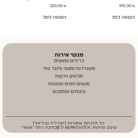
220.00
₪
195.00
₪
הוספה לסל
הוספה לסל
מגשי אירוח
כריכים ומאפים
פשטידות ומגשי פינגר פוד
סלטים וירקות
מגשים חמים ופסטות
קינוחים ומתוקים
כל הזכויות שמורות לאודליה גבריאלי
עיצוב ופיתוח: ETI BERKOVITCH
כתיבה רחלי אושרי