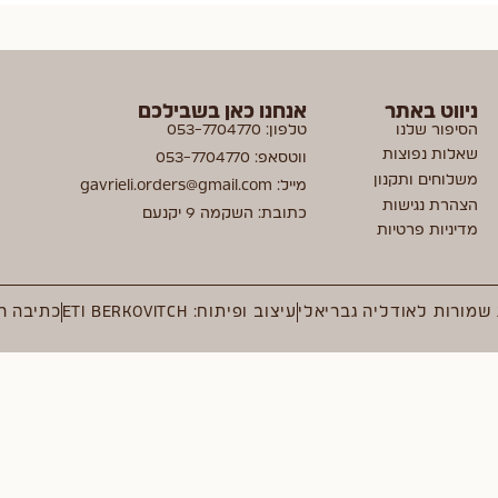
ניווט באתר
אנחנו כאן בשבילכם
הסיפור שלנו
טלפון: 053-7704770
שאלות נפוצות
ווטסאפ: 053-7704770
משלוחים ותקנון
מייל: gavrieli.orders@gmail.com
הצהרת נגישות
כתובת: השקמה 9 יקנעם
מדיניות פרטיות
 שמורות לאודליה גבריאלי
עיצוב ופיתוח: ETI BERKOVITCH
כתיבה ר