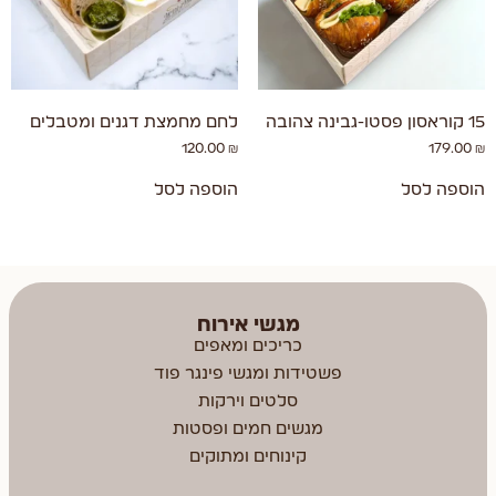
15 קוראסון פסטו-גבינה צהובה
לחם מחמצת דגנים ומטבלים
120.00
₪
179.00
₪
הוספה לסל
הוספה לסל
מגשי אירוח
כריכים ומאפים
פשטידות ומגשי פינגר פוד
סלטים וירקות
מגשים חמים ופסטות
קינוחים ומתוקים