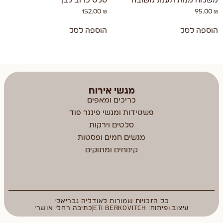
משלוח מנות תענוג משובח
סלט כרוב לבן
152.00
₪
95.00
₪
הוספה לסל
הוספה לסל
מגשי אירוח
כריכים ומאפים
פשטידות ומגשי פינגר פוד
סלטים וירקות
מגשים חמים ופסטות
קינוחים ומתוקים
כל הזכויות שמורות לאודליה גבריאלי
עיצוב ופיתוח: ETI BERKOVITCH
כתיבה רחלי אושרי