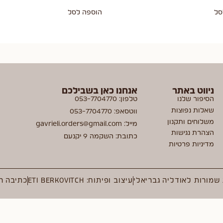
סל
הוספה לסל
ניווט באתר
אנחנו כאן בשבילכם
הסיפור שלנו
טלפון: 053-7704770
שאלות נפוצות
ווטסאפ: 053-7704770
משלוחים ותקנון
מייל: gavrieli.orders@gmail.com
הצהרת נגישות
כתובת: השקמה 9 יקנעם
מדיניות פרטיות
 שמורות לאודליה גבריאלי
עיצוב ופיתוח: ETI BERKOVITCH
כתיבה ר