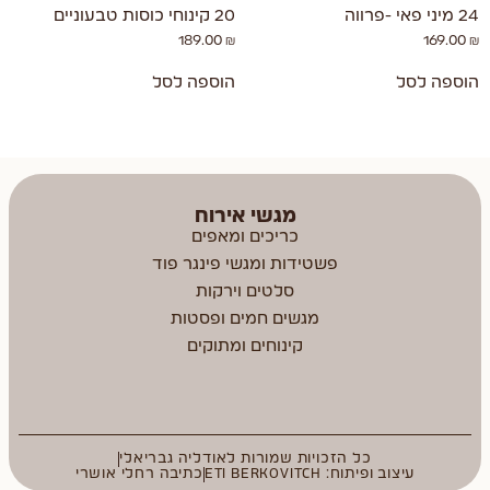
24 מיני פאי -פרווה
20 קינוחי כוסות טבעוניים
189.00
₪
169.00
₪
הוספה לסל
הוספה לסל
מגשי אירוח
כריכים ומאפים
פשטידות ומגשי פינגר פוד
סלטים וירקות
מגשים חמים ופסטות
קינוחים ומתוקים
כל הזכויות שמורות לאודליה גבריאלי
עיצוב ופיתוח: ETI BERKOVITCH
כתיבה רחלי אושרי