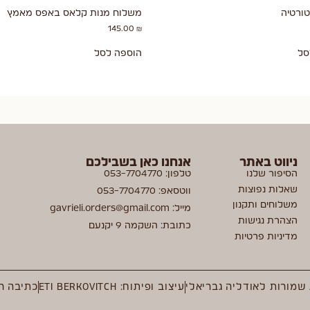
משלוח מנות קלאס באפס מאמץ
145.00
₪
סל
הוספה לסל
ניווט באתר
אנחנו כאן בשבילכם
הסיפור שלנו
טלפון: 053-7704770
שאלות נפוצות
ווטסאפ: 053-7704770
משלוחים ותקנון
מייל: gavrieli.orders@gmail.com
הצהרת נגישות
כתובת: השקמה 9 יקנעם
מדיניות פרטיות
 שמורות לאודליה גבריאלי
עיצוב ופיתוח: ETI BERKOVITCH
כתיבה ר