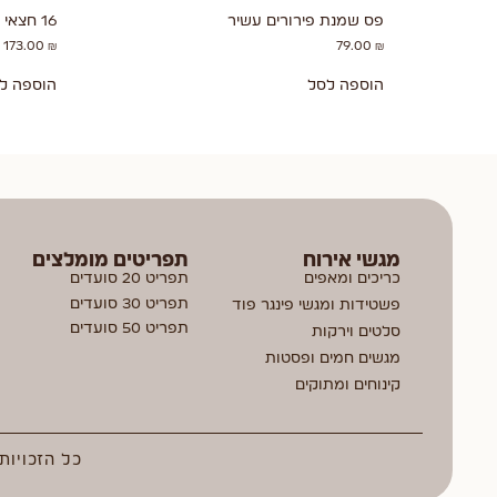
פס שמנת פירורים עשיר
16 חצאי טורטיה
173.00
₪
79.00
₪
הוספה לסל
הוספה ל
מגשי אירוח
תפריטים מומלצים
כריכים ומאפים
תפריט 20 סועדים
תפריט 30 סועדים
פשטידות ומגשי פינגר פוד
תפריט 50 סועדים
סלטים וירקות
מגשים חמים ופסטות
קינוחים ומתוקים
כל הזכויות