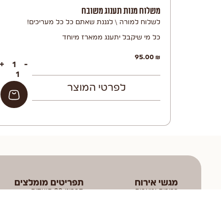
משלוח מנות תענוג משובח
לשלוח למורה \ לגננת שאתם כל כל מעריכים!
כל מי שיקבל יתענג ממארז מיוחד
95.00
₪
+
-
לפרטי המוצר
הוספה לסל
מגשי אירוח
תפריטים מומלצים
כריכים ומאפים
תפריט 20 סועדים
תפריט 30 סועדים
פשטידות ומגשי פינגר פוד
תפריט 50 סועדים
סלטים וירקות