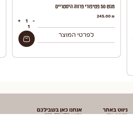
מגש 50 פטיפורי פרווה היסטריים
245.00
₪
+
-
לפרטי המוצר
הוספה לסל
ניווט באתר
אנחנו כאן בשבילכם
הסיפור שלנו
טלפון: 053-7704770
שאלות נפוצות
ווטסאפ: 053-7704770
משלוחים ותקנון
מייל: gavrieli.orders@gmail.com